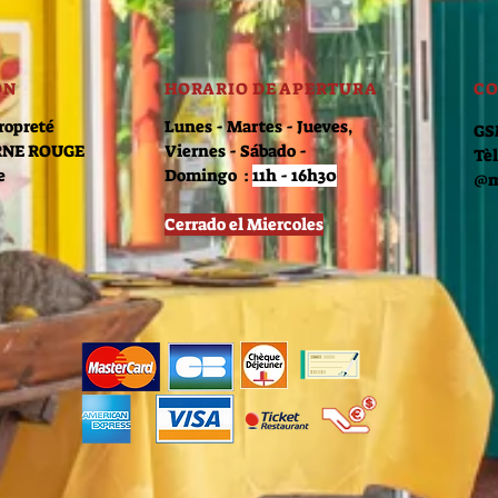
ÓN
HORARIO DE APERTURA
CO
ropreté
Lunes - Martes - Jueves,
GSM
RNE ROUGE
Viernes - Sábado -
Tèl
e
Domingo :
11h - 16h30
@m
Cerrado el Miercoles