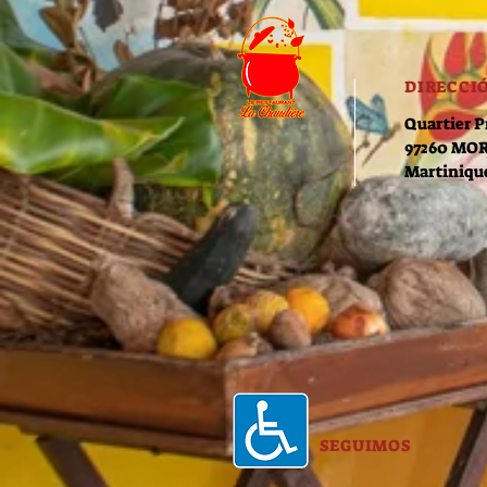
DIRECCI
Quartier P
97260 MO
Martiniqu
SEGUIMOS