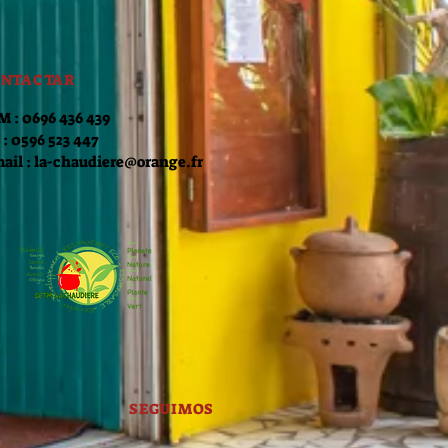
NTACTAR
 : 0696 436 439
 : 0596 523 447
ail :
la-chaudiere@orange.fr
SEGUIMOS